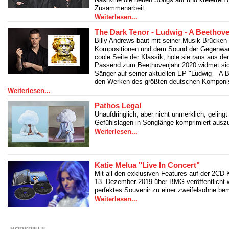
Zusammenarbeit.
Weiterlesen...
The Dark Tenor - Ludwig - A Beethov
Billy Andrews baut mit seiner Musik Brücken
Kompositionen und dem Sound der Gegenwart:
coole Seite der Klassik, hole sie raus aus der
Passend zum Beethovenjahr 2020 widmet sich
Sänger auf seiner aktuellen EP "Ludwig – A 
den Werken des größten deutschen Komponi
Weiterlesen...
Pathos Legal
Unaufdringlich, aber nicht unmerklich, gelingt
Gefühlslagen in Songlänge komprimiert ausz
Weiterlesen...
Katie Melua "Live In Concert"
Mit all den exklusiven Features auf der 2CD-K
13. Dezember 2019 über BMG veröffentlicht wi
perfektes Souvenir zu einer zweifelsohne be
Weiterlesen...