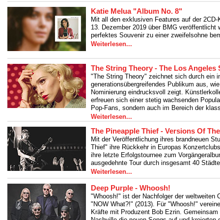
Katie Melua "Album No. 8"
Mit all den exklusiven Features auf der 2CD-K
13. Dezember 2019 über BMG veröffentlicht wi
perfektes Souvenir zu einer zweifelsohne be
Weiterlesen...
The String Theory - The Los Angeles 
"The String Theory" zeichnet sich durch ein i
generationsübergreifendes Publikum aus, wie
Nominierung eindrucksvoll zeigt. Künstlerkoll
erfreuen sich einer stetig wachsenden Popular
Pop-Fans, sondern auch im Bereich der klas
Weiterlesen...
The Pineapple Thief - Versions Of The
Mit der Veröffentlichung ihres brandneuen St
Thief" ihre Rückkehr in Europas Konzertclub
ihre letzte Erfolgstournee zum Vorgängeralbum
ausgedehnte Tour durch insgesamt 40 Städte
Weiterlesen...
Deep Purple - Whoosh!
"Whoosh!" ist der Nachfolger der weltweiten C
"NOW What?!" (2013). Für "Whoosh!" vereine
Kräfte mit Produzent Bob Ezrin. Gemeinsam 
Nashville die neuen Songs auf und kreierten d