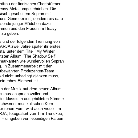
ntfrau der finnischen Chartstürmer
Heavy Metal umgeschrieben. Die
sisch geschultem Sopran mit
ues Genre kreiert, sondern bis dato
usende junger Mädchen dazu
 nehmen und den Frauen im Heavy
e zu geben.
re und der folgenden Trennung von
TARJA zwei Jahre später ihr erstes
al unter dem Titel "My Winter
letzten Album "The Shadow Self"
 markanten wie wundervollen Sopran
g. In Zusammenarbeit mit den
altbewährten Produzenten-Team
old nicht unbedingt glänzen muss,
ein rohes Element ist.
 in der Musik auf dem neuen Album
on aus anspruchsvoller und
d der klassisch ausgebildeten Stimme
schweren, musikalischen Kern
er rohen Form wird auch visuell im
RJA, fotografiert von Tim Tronckoe,
tar – umgeben von lebendigen Farben