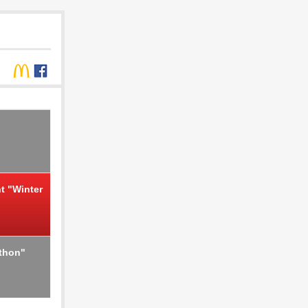
t "Winter
athon"