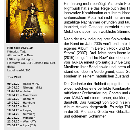
Einführung mehr benötigt. Als erste Fro
Nightwish hat sie das Regelbuch des 
innovative Kombination aus ihrem klas
sinfonischem Metal hat nicht nur ein ne
unzählige Nachahmer gefunden und ta
inspiriert, sich Gesangsunterricht zu
Metal eine spezifisch weibliche Stimm
Nach der Ankündigung ihrer Solokarrie
der Band im Jahr 2005 veröffentlichte 
Release: 30.08.19
eigenes Album im Bereich Rock und Met
Künstler: Tarja
Storm" (2007). Drei Jahre nach ihrem 
Album: In The Raw
(2016) bringt "In The Raw" den ebenso
FSK empfehlung: -
von TARJA erneut großartig zur Geltun
Plattform: CD, 2LP, Limited Box-Set,
Musikern ihrer Band sowie und ihrem 
digital
Label: earMUSIC
stand die Idee im Vordergrund, dass G
sondern in seinem natürlichen Zustand 
Tour 2020
Der Gedanke der Rohheit spiegelt sich
09.04.20
– Haarlem (NL)
10.04.20
– Nijmegen (NL)
wider, welches eine perfekte Kombinati
11.04.20
– Herford
raffinierter Orchestrierung, Chören un
13.04.20
– Mannheim
von TARJA mit einem rohen, dunklen, 
14.04.20
– Bochum
darstellt. Das Konzept von Gold in sein
15.04.20
– Hamburg
17.04.20
– Berlin
Album-Artwork dargestellt. Es zeigt TA
18.04.20
– Leipzig
in der St. Michael’s Grotte von Gibral
19.04.20
– Nürnberg
und goldenem Schimmer.
21.04.
20
– München
22.04.20
– Wien (AT)
23.04.20
– Lyss (CH)