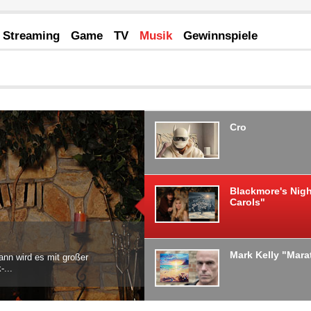
Streaming
Game
TV
Musik
Gewinnspiele
Cro
Blackmore's Nigh
Carols"
Mark Kelly "Mar
n wird es mit großer
-...