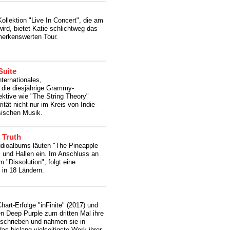
ollektion "Live In Concert", die am
rd, bietet Katie schlichtweg das
merkenswerten Tour.
Suite
nternationales,
 die diesjährige Grammy-
ektive wie "The String Theory"
ität nicht nur im Kreis von Indie-
sischen Musik.
 Truth
udioalbums läuten "The Pineapple
s und Hallen ein. Im Anschluss an
 "Dissolution", folgt eine
 in 18 Ländern.
hart-Erfolge "inFinite" (2017) und
n Deep Purple zum dritten Mal ihre
schrieben und nahmen sie in
as bislang vielseitigste Werk ihrer