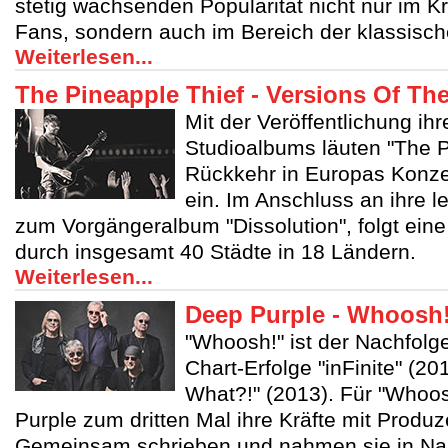
stetig wachsenden Popularität nicht nur im K
Fans, sondern auch im Bereich der klassisc
Weiterlesen...
The Pineapple Thief - Versions Of The
Mit der Veröffentlichung i
Studioalbums läuten "The P
Rückkehr in Europas Konze
ein. Im Anschluss an ihre l
zum Vorgängeralbum "Dissolution", folgt ein
durch insgesamt 40 Städte in 18 Ländern.
Weiterlesen...
Deep Purple - Whoosh
"Whoosh!" ist der Nachfolge
Chart-Erfolge "inFinite" (
What?!" (2013). Für "Whoo
Purple zum dritten Mal ihre Kräfte mit Produz
Gemeinsam schrieben und nahmen sie in Nas