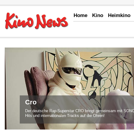
Home
Kino
Heimkino
Blackmore's Night "Winter Carols"
Wenn im Herbst der Bandname BLACKMORE'S NIGHT fällt, dan
Wahrscheinlichkeit bald weihnachtlich. Kaum eine andere Rock