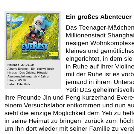
Ein großes Abenteuer
Das Teenager-Mädchen Y
Millionenstadt Shangha
riesigen Wohnkomplexes
kleines und gemütliche
eingerichtet, in dem sie 
in Ruhe auf ihrer Violi
Release: 27.09.19
Album: Everest - Ein Yeti will hoch
mit der Ruhe ist es vorb
hinaus - Das Original-Hörspiel
Altersempfehlung: ab 4 Jahren
jemand in ihrem Untersc
Länge: 65 Min.
Label: Edel Kids
Yeti! Das geheimnisvol
ihre Freunde Jin und Peng kurzerhand Everest
einem Versuchslabor entkommen und nun auf 
sieht die einzige Möglichkeit dem Yeti zu helf
in seine Heimat zu bringen, zurück zum höch
um ihn dort wieder mit seiner Familie zu vere