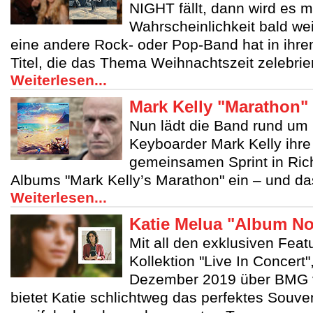
NIGHT fällt, dann wird es m
Wahrscheinlichkeit bald we
eine andere Rock- oder Pop-Band hat in ihre
Titel, die das Thema Weihnachtszeit zelebrie
Weiterlesen...
Mark Kelly "Marathon"
Nun lädt die Band rund um M
Keyboarder Mark Kelly ihr
gemeinsamen Sprint in Ric
Albums "Mark Kelly’s Marathon" ein – und das
Weiterlesen...
Katie Melua "Album No
Mit all den exklusiven Feat
Kollektion "Live In Concert"
Dezember 2019 über BMG ve
bietet Katie schlichtweg das perfektes Souven