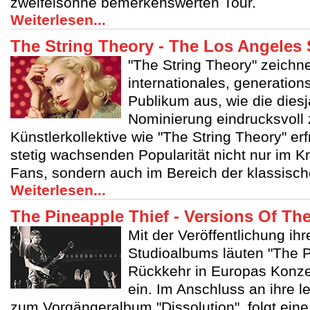
zweifelsohne bemerkenswerten Tour.
Weiterlesen...
The String Theory - The Los Angeles 
"The String Theory" zeichne
internationales, generatio
Publikum aus, wie die die
Nominierung eindrucksvoll 
Künstlerkollektive wie "The String Theory" er
stetig wachsenden Popularität nicht nur im K
Fans, sondern auch im Bereich der klassisc
Weiterlesen...
The Pineapple Thief - Versions Of The
Mit der Veröffentlichung i
Studioalbums läuten "The P
Rückkehr in Europas Konze
ein. Im Anschluss an ihre l
zum Vorgängeralbum "Dissolution", folgt ein