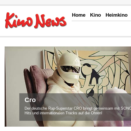
Home
Kino
Heimkino
Blackmore's Night "Winter Carols"
Wenn im Herbst der Bandname BLACKMORE'S NIGHT fällt, dan
Wahrscheinlichkeit bald weihnachtlich. Kaum eine andere Rock