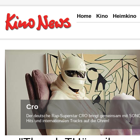
Home
Kino
Heimkino
Cro
Der deutsche Rap-Superstar CRO bringt gemeinsam mit SONO
Hits und internationalen Tracks auf die Ohren!