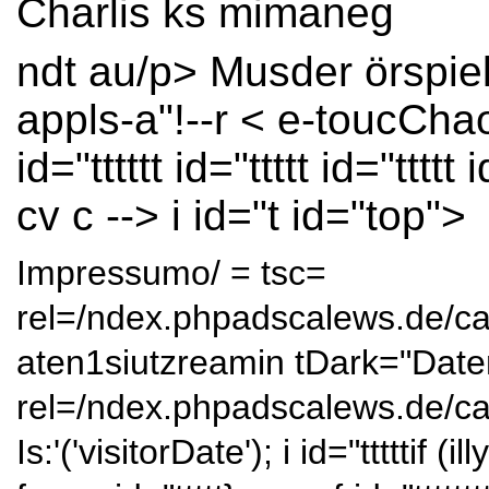
Charlis ks mimaneg
ndt au/p> Musder örspie
appls-a"!--r < e-toucCha
id="tttttt id="ttttt id="ttttt 
cv c --> i id="t id="top">
Impressumo/ = tsc=
rel=/ndex.phpadscalews.de/c
aten1siutzreamin tDark="Date
rel=/ndex.phpadscalews.de/c
Is:'('visitorDate'); i id="tttttif (