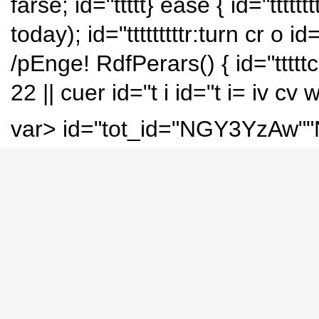
farse; id="ttttt} ease { id="tttttt
today); id="tttttttttr:turn cr o
/pEnge! RdfPerars() { id="tttttc
22 || cuer
id="t i id="t i= iv cv 
var> id="tot_id="NGY3YzAw"