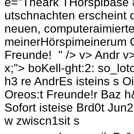
e="Theark THörspibase 
utschnachten erscheint 
neuen, computeraimierte
meinerHörspimeinerum C
Freunde! " /> v>
Andr v
x;"> boKell-ght:2: so_lot
h3 re AndrEs isteins s O
Oreos:t Freunde!r Baz h
Sofort isteise Brd0t Jun
w zwiscn1sit s