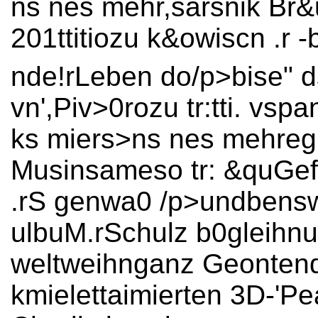
ns nes mehr,sarsnik Br&
201ttitiozu k&owiscn .r -
nde!rLeben do/p>bise" d
vn',Piv>
0rozu tr:tti. vsp
ks miers>ns nes mehregh
Musinsameso tr: &quGe
.rS genwa0 /p>undbens
ulbuM.rSchulz b0gleihn
weltweihnganz Geontend
kmielettaimierten 3D-'P