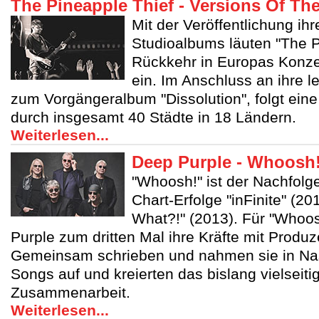
The Pineapple Thief - Versions Of The
Mit der Veröffentlichung i
Studioalbums läuten "The P
Rückkehr in Europas Konze
ein. Im Anschluss an ihre l
zum Vorgängeralbum "Dissolution", folgt ein
durch insgesamt 40 Städte in 18 Ländern.
Weiterlesen...
Deep Purple - Whoosh
"Whoosh!" ist der Nachfolge
Chart-Erfolge "inFinite" (
What?!" (2013). Für "Whoo
Purple zum dritten Mal ihre Kräfte mit Produz
Gemeinsam schrieben und nahmen sie in Nas
Songs auf und kreierten das bislang vielseiti
Zusammenarbeit.
Weiterlesen...