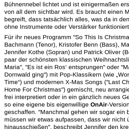
Bühnennebel lichtet und ist einigermaßen ers
von all dem sichtbar wird. Es braucht einen
begreift, dass tatsächlich alles, was da in de
ohne Instrumente oder Verstärker funktioniert
Für ihr neues Programm "So This Is Christm
Bachmann (Tenor), Kristofer Benn (Bass), Ma
Jennifer Kothe (Sopran) und Patrick Oliver (B
paar der schönsten klassischen Weihnachtsli
Maria", "Es ist ein Ros‘ entsprungen" oder "M
Dornwald ging") mit Pop-Klassikern (wie „Wo
Time“) und modernen X-Mas Songs ("Last Chr
Home For Christmas") gemischt, neu arrangier
frei interpretiert oder in ein gänzlich neues
so eine eigene bis eigenwillige
OnAir
-Versio
geschaffen. "Manchmal gehen wir sogar ein b
müssen wir etwas aufpassen, dass wir nicht ü
hinausschießen", beschreibt Jennifer den kre