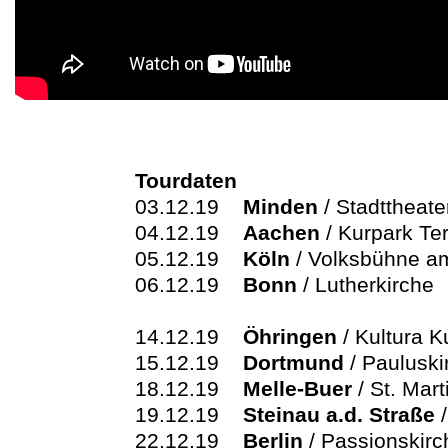
Tourdaten
03.12.19
Minden
/ Stadttheat
04.12.19
Aachen
/ Kurpark Ter
05.12.19
Köln
/ Volksbühne am
06.12.19
Bonn
/ Lutherkirche
14.12.19
Öhringen
/ Kultura 
15.12.19
Dortmund
/ Pauluski
18.12.19
Melle-Buer
/ St. Mart
19.12.19
Steinau a.d. Straße
/
22.12.19
Berlin
/ Passionskirc