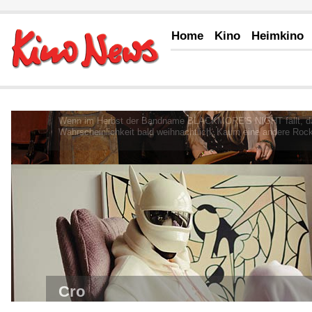
Home
Kino
Heimkino
Blackmore's Night "Winter Carols"
Wenn im Herbst der Bandname BLACKMORE'S NIGHT fällt, dan
Wahrscheinlichkeit bald weihnachtlich. Kaum eine andere Rock