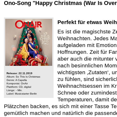
Ono-Song "Happy Christmas (War Is Over)
Perfekt für etwas Wei
Es ist die magischste Z
Weihnachten. Jedes Ma
aufgeladen mit Emotio
Hoffnungen. Zeit für Fam
aber auch die mitunter 
nach besinnlichen Momen
wichtigsten ‚Zutaten‘, 
Release: 22.11.2019
Album: So This Is Christmas
zu fühlen, sind sicherlic
Genre: A Capella
Komponist: OnAir
Weihnachtsessen im Kre
Plattform: CD, digital
Länge: - Min.
Schnee oder zumindest 
Label: Musicstarter Berlin
Temperaturen, damit de
Plätzchen backen, es sich mit einer Tasse T
gemütlich machen und natürlich die passende