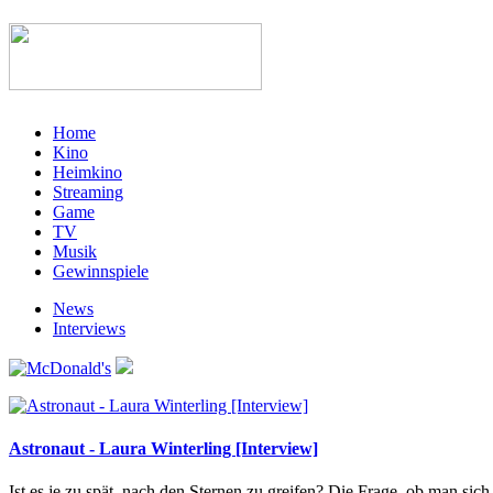
Home
Kino
Heimkino
Streaming
Game
TV
Musik
Gewinnspiele
News
Interviews
Astronaut - Laura Winterling [Interview]
Ist es je zu spät, nach den Sternen zu greifen? Die Frage, ob man sic