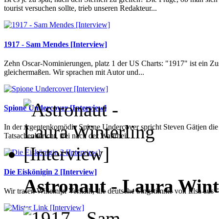
tourist versuchen sollte, trieb unseren Redakteur...
1917 - Sam Mendes [Interview]
Zehn Oscar-Nominierungen, platz 1 der US Charts: "1917" ist ein Z
gleichermaßen. Wir sprachen mit Autor und...
Spione Undercover [Interview]
In der Agentenkomödie Spione Undercover spricht Steven Gätjen die 
Tatsachenbericht, frei nach der Wahrheit.
Die Eiskönigin 2 [Interview]
Astronaut - Laura Winte
Wir trafen Willemijn Verkaik, die deutsche Singstimme von Elsa aus "