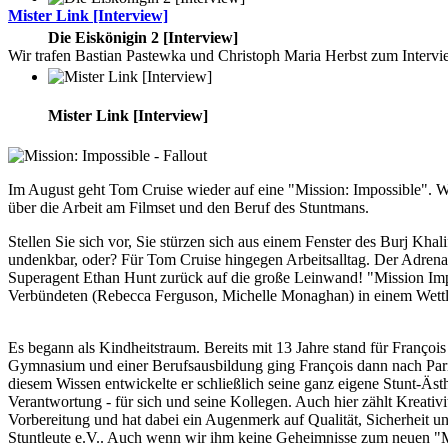
Mister Link [Interview]
Die Eiskönigin 2 [Interview]
Wir trafen Bastian Pastewka und Christoph Maria Herbst zum Intervie
Mister Link [Interview]
Im August geht Tom Cruise wieder auf eine "Mission: Impossible". Wi
über die Arbeit am Filmset und den Beruf des Stuntmans.
Stellen Sie sich vor, Sie stürzen sich aus einem Fenster des Burj Kh
undenkbar, oder? Für Tom Cruise hingegen Arbeitsalltag. Der Adrenal
Superagent Ethan Hunt zurück auf die große Leinwand! "Mission Im
Verbündeten (Rebecca Ferguson, Michelle Monaghan) in einem Wettla
Es begann als Kindheitstraum. Bereits mit 13 Jahre stand für Franço
Gymnasium und einer Berufsausbildung ging François dann nach Paris u
diesem Wissen entwickelte er schließlich seine ganz eigene Stunt-Ästhe
Verantwortung - für sich und seine Kollegen. Auch hier zählt Kreativ
Vorbereitung und hat dabei ein Augenmerk auf Qualität, Sicherheit un
Stuntleute e.V.. Auch wenn wir ihm keine Geheimnisse zum neuen "Mi