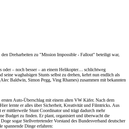
en Dreharbeiten zu "Mission Impossible - Fallout" beteiligt war,
bus oder – noch besser – an einem Helikopter… schlichtweg
 seine waghalsigen Stunts selbst zu drehen, kehrt nun endlich als
m (Alec Baldwin, Simon Pegg, Ving Rhames) zusammen mit bekannten
inen ersten Auto-Überschlag mit einem alten VW Käfer. Nach dem
 lernte er alles über Sicherheit, Kreativität und Filmtricks. Aus
st er mittlerweile Stunt Coordinator und trägt dadurch mehr
ne Budget zu finden. Er plant, organisiert und überwacht die
is Doge sogar Stellvertretender Vorstand des Bundesverband deutscher
le spannende Dinge erfahren: