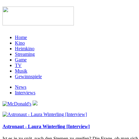
Home
Kino
Heimkino
Streaming
Game
TV
Musik
Gewinnspiele
News
Interviews
Astronaut - Laura Winterling [Interview]
Ist es je zu spät, nach den Sternen zu greifen? Die Frage, ob man sic