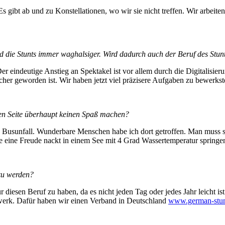
Es gibt ab und zu Konstellationen, wo wir sie nicht treffen. Wir arbe
 die Stunts immer waghalsiger. Wird dadurch auch der Beruf des Stun
Der eindeutige Anstieg an Spektakel ist vor allem durch die Digitalisieru
cher geworden ist. Wir haben jetzt viel präzisere Aufgaben zu bewerkste
eren Seite überhaupt keinen Spaß machen?
n Busunfall. Wunderbare Menschen habe ich dort getroffen. Man muss s
nie eine Freude nackt in einem See mit 4 Grad Wassertemperatur spring
zu werden?
 diesen Beruf zu haben, da es nicht jeden Tag oder jedes Jahr leicht ist.
werk. Dafür haben wir einen Verband in Deutschland
www.german-stunt