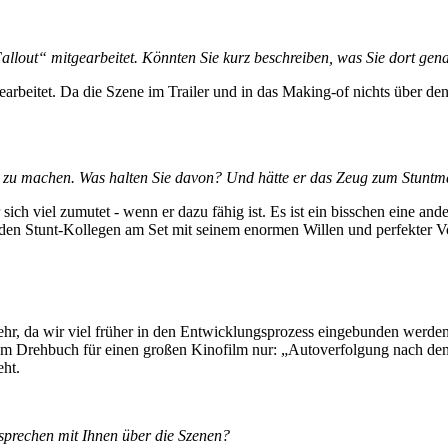
allout“ mitgearbeitet. Könnten Sie kurz beschreiben, was Sie dort g
earbeitet. Da die Szene im Trailer und in das Making-of nichts über den 
bst zu machen. Was halten Sie davon? Und hätte er das Zeug zum Stunt
 sich viel zumutet - wenn er dazu fähig ist. Es ist ein bisschen eine a
 den Stunt-Kollegen am Set mit seinem enormen Willen und perfekter V
mehr, da wir viel früher in den Entwicklungsprozess eingebunden werden
em Drehbuch für einen großen Kinofilm nur: „Autoverfolgung nach den
eht.
sprechen mit Ihnen über die Szenen?