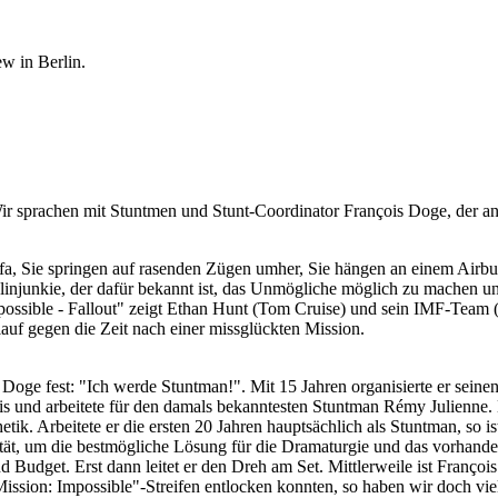
w in Berlin.
r sprachen mit Stuntmen und Stunt-Coordinator François Doge, der an d
alifa, Sie springen auf rasenden Zügen umher, Sie hängen an einem Air
injunkie, der dafür bekannt ist, das Unmögliche möglich zu machen und
possible - Fallout" zeigt Ethan Hunt (Tom Cruise) und sein IMF-Tea
uf gegen die Zeit nach einer missglückten Mission.
is Doge fest: "Ich werde Stuntman!". Mit 15 Jahren organisierte er se
nd arbeitete für den damals bekanntesten Stuntman Rémy Julienne. Hier
tik. Arbeitete er die ersten 20 Jahren hauptsächlich als Stuntman, so i
ität, um die bestmögliche Lösung für die Dramaturgie und das vorhande
d Budget. Erst dann leitet er den Dreh am Set. Mittlerweile ist Franço
ssion: Impossible"-Streifen entlocken konnten, so haben wir doch vie