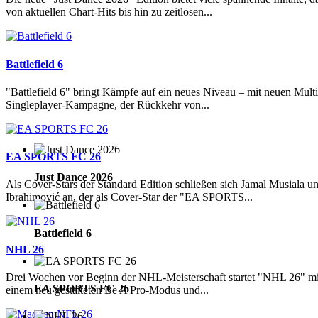
von aktuellen Chart-Hits bis hin zu zeitlosen...
Battlefield 6
"Battlefield 6" bringt Kämpfe auf ein neues Niveau – mit neuen Mult
Singleplayer-Kampagne, der Rückkehr von...
EA SPORTS FC 26
Just Dance 2026
Als Cover-Stars der Standard Edition schließen sich Jamal Musiala u
Ibrahimović an, der als Cover-Star der "EA SPORTS...
Battlefield 6
NHL 26
Drei Wochen vor Beginn der NHL-Meisterschaft startet "NHL 26" mi
EA SPORTS FC 26
einem neu gestalteten Be A Pro-Modus und...