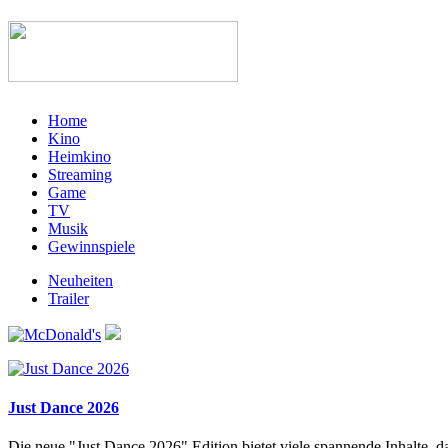
Home
Kino
Heimkino
Streaming
Game
TV
Musik
Gewinnspiele
Neuheiten
Trailer
Just Dance 2026
Die neue "Just Dance 2026" Edition bietet viele spannende Inhalte, 