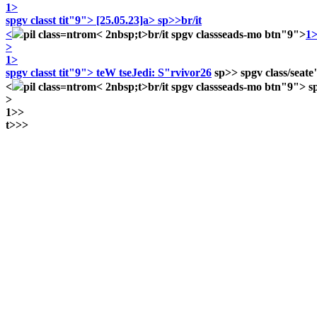
1>
spgv classt tit"9">
[25.05.23]a> sp>>br/it
<
pil class=ntrom< 2nbsp;t>
br/it spgv classseads-mo btn"9">
1
>
1>
spgv classt tit"9">
teW tseJedi: S"rvivor26
sp>> spgv class/seate
<
pil class=ntrom< 2nbsp;t>
br/it spgv classseads-mo btn"9">
s
>
1>>
t>>
>