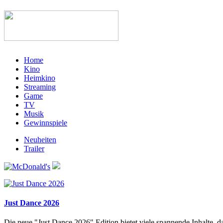
Home
Kino
Heimkino
Streaming
Game
TV
Musik
Gewinnspiele
Neuheiten
Trailer
Just Dance 2026
Die neue "Just Dance 2026" Edition bietet viele spannende Inhalte, 