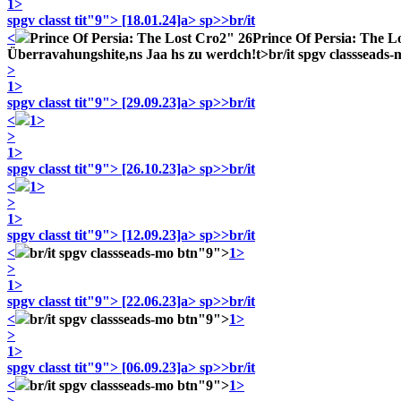
1>
spgv classt tit"9">
[18.01.24]a> sp>>br/it
<
Prince Of Persia: The Lost Cro2" 26
Prince Of Persia: The L
Überravahungshite,ns Jaa hs zu werdch!t>
br/it spgv classseads
>
1>
spgv classt tit"9">
[29.09.23]a> sp>>br/it
<
1>
>
1>
spgv classt tit"9">
[26.10.23]a> sp>>br/it
<
1>
>
1>
spgv classt tit"9">
[12.09.23]a> sp>>br/it
<
br/it spgv classseads-mo btn"9">
1>
>
1>
spgv classt tit"9">
[22.06.23]a> sp>>br/it
<
br/it spgv classseads-mo btn"9">
1>
>
1>
spgv classt tit"9">
[06.09.23]a> sp>>br/it
<
br/it spgv classseads-mo btn"9">
1>