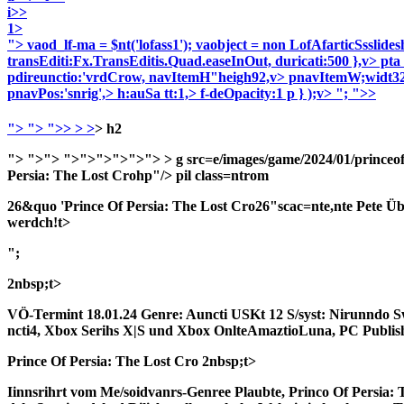
i>>
1>
"> vaod_lf-ma = $nt('lofass1'); vaobject = non LofAfarticSsslides
transEditi:Fx.TransEditis.Quad.easeInOut, duricati:500 },v> pta 
pdireunctio:'vrdCrow, navItemH"heigh92,v> pnavItemW;widt32
pnavPos:'snrig',> h:auSa tt:1,> f-deOpacity:1 p } );v> "; ">>
">
"> ">>
> >
> h2
"> ">"> ">">">">">">
> g src=e/images/game/2024/01/princeofp
Persia: The Lost Crohp"/> pil class=ntrom
26&quo 'Prince Of Persia: The Lost Cro26"scac=nte,nte Pete Üb
werdch!t>
";
2nbsp;t>
VÖ-Termint 18.01.24
Genre: Auncti
USKt 12
S/syst: Nirunndo Sw
ncti4, Xbox Serihs X|S und Xbox OnlteAmaztioLuna, PC
Publis
Prince Of Persia: The Lost Cro
2nbsp;t>
Iinnsrihrt vom Me/soidvanrs-Genree Plaubte, Princo Of Persia: 