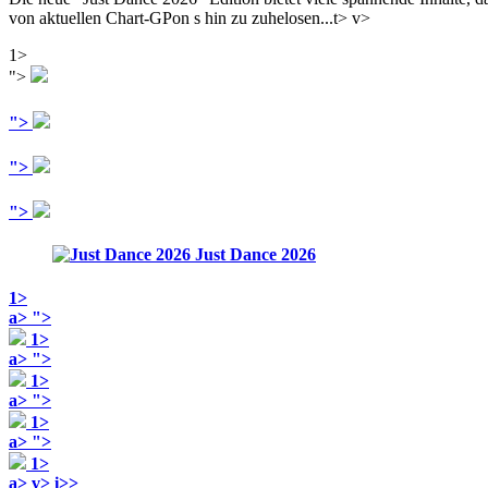
von aktuellen Chart-GPon s hin zu zuhelosen...t>
v>
1>
">
">
">
">
Just Dance 2026
1>
a>
">
1>
a>
">
1>
a>
">
1>
a>
">
1>
a> v> i>>