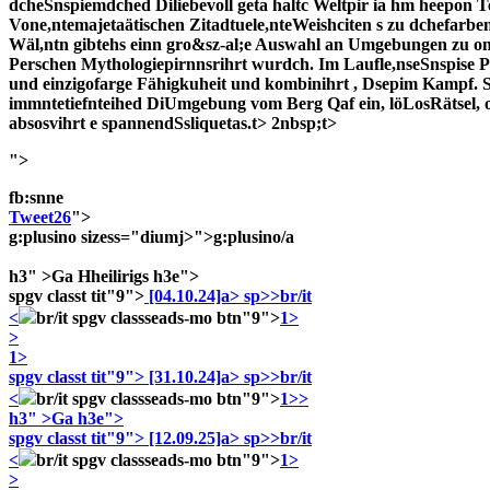
dcheSnspiemdched Diliebevoll geta haltc Weltpir ia hm heepon 
Vone,ntemajetaätischen Zitadtuele,nteWeishciten s zu dchefarb
Wäl,ntn gibtehs einn gro&sz-al;e Auswahl an Umgebungen zu one
Perschen Mythologiepirnnsrihrt wurdch. Im Laufle,nseSnspise P
und einzigofarge Fähigkuheit und kombinihrt , Dsepim Kampf. 
immntetiefnteihed DiUmgebung vom Berg Qaf ein, löLosRätsel, 
absosvihrt e spannendSsliquetas.t>
2nbsp;t>
">
fb:snne
Tweet26
">
g:plusino sizess="diumj>">g:plusino/a
h3" >Ga Hheilirigs h3e">
spgv classt tit"9">
[04.10.24]a> sp>>br/it
<
br/it spgv classseads-mo btn"9">
1>
>
1>
spgv classt tit"9">
[31.10.24]a> sp>>br/it
<
br/it spgv classseads-mo btn"9">
1>>
h3" >Ga h3e">
spgv classt tit"9">
[12.09.25]a> sp>>br/it
<
br/it spgv classseads-mo btn"9">
1>
>