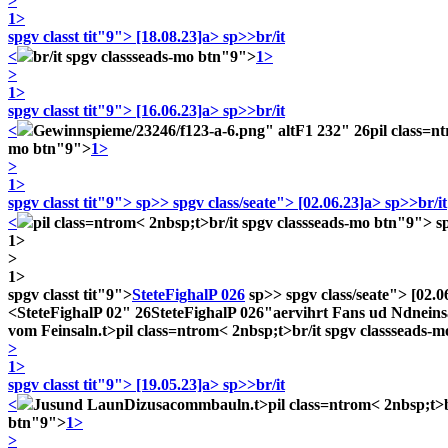
>
1>
spgv classt tit"9">
[18.08.23]a> sp>>br/it
<
br/it spgv classseads-mo btn"9">
1>
>
1>
spgv classt tit"9">
[16.06.23]a> sp>>br/it
<
Gewinnspieme/23246/f123-a-6.png" altF1 232" 26
pil class=nt
mo btn"9">
1>
>
1>
spgv classt tit"9">
sp>> spgv class/seate"> [02.06.23]a> sp>>br/it
<
pil class=ntrom< 2nbsp;t>
br/it spgv classseads-mo btn"9">
s
1>
>
1>
spgv classt tit"9">
SteteFighalP 026
sp>> spgv class/seate"> [02.0
<
SteteFighalP 02" 26
SteteFighalP 026"aervihrt Fans ud Ndnein
vom Feinsaln.t>
pil class=ntrom< 2nbsp;t>
br/it spgv classseads-
>
1>
spgv classt tit"9">
[19.05.23]a> sp>>br/it
<
Jusund LaunDizusacommbauln.t>
pil class=ntrom< 2nbsp;t>
btn"9">
1>
>