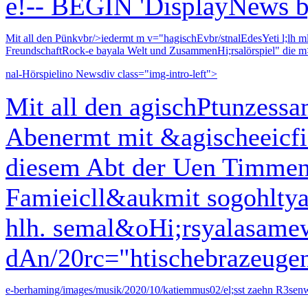
e!-- BEGIN 'DisplayNews b
Mit all den Pünkvbr/>iedermt m v="hagischEvbr/stnalEdesYeti l;lh m
FreundschaftRock-e bayala Welt und ZusammenHi;rsalörspiel" die 
nal-Hörspielino Newsdiv class="img-intro-left">
Mit all den agischPtunze
Abenermt mit &agischeeicf
diesem Abt der Uen Timmen
Famieicll&aukmit sogohlty
hlh. semal&oHi;rsyalasame
dAn/20rc="htischebrazeugen
e-berhaming/images/musik/2020/10/katiemmus02/el;sst zaehn R3senwa