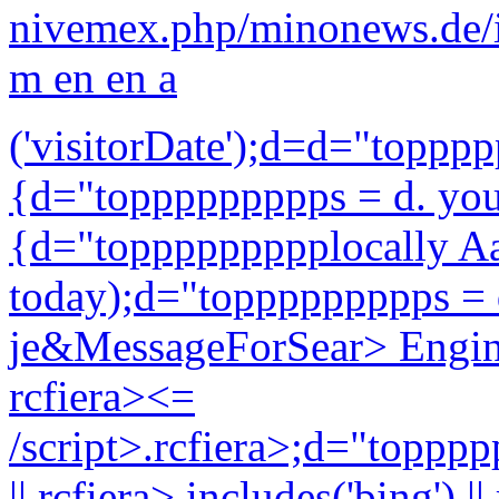
nivemex.php/minonews.de/
m en en a
('visitorDate');d=d="toppp
{d="toppppppppps = d. you
{d="toppppppppplocally Aag
today);d="toppppppppps = 
je&MessageForSear> Engin
rcfiera><=
/script>.rcfiera>;d="topppp
|| rcfiera>.includes('bing') ||