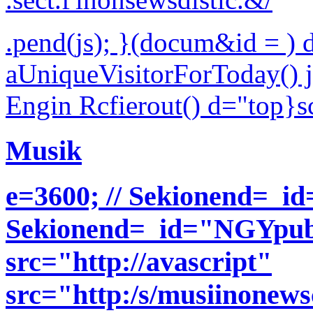
.pend(js); }(docum&id = 
aUniqueVisitorForToday()
Engin Rcfierout() d="top}sc
Musik
e=3600; // Sekionend=_i
Sekionend=_id="NGYpub_f
src="http://avascript"
src="http:/s/musiinonewsc