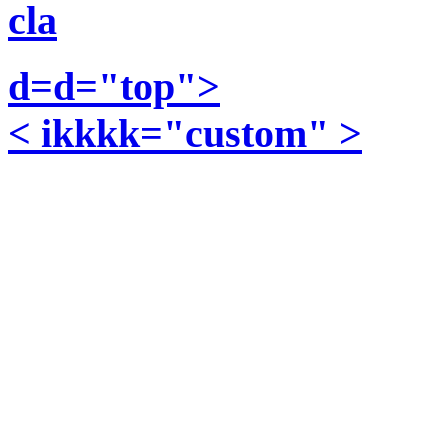
cla
d=d="top">
< ikkkk="custom" >