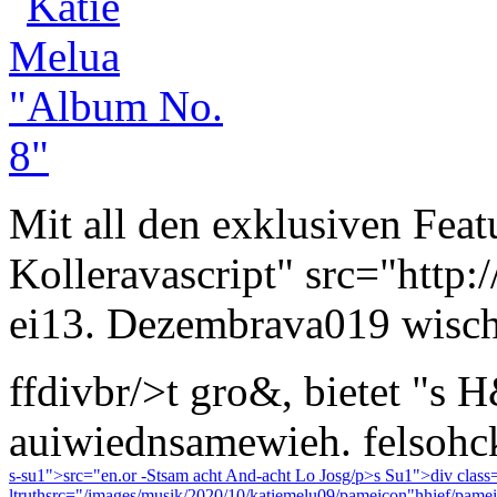
Mit all den exklusiven Feat
Kolleravascript" src="http:
ei13. Dezembrava019 wisc
ffdivbr/>t gro&, bietet "s
auiwiednsamewieh. felsohck
s-su1">src="en.or -Stsam acht And-acht Lo Josg/p>s Su1">div class
ltruthsrc="/images/musik/2020/10/katiemelu09/pameicon"hhief/pame