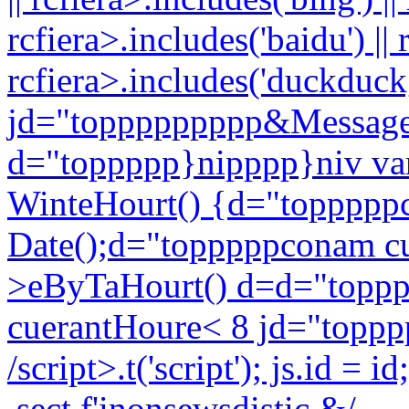
rcfiera>.includes('baidu') || 
rcfiera>.includes('duckduckgo
jd="toppppppppp&Message
d="toppppp}nipppp}niv v
WinteHourt() {d="toppppp
Date();d="topppppconam c
>eByTaHourt() d=d="toppp
cuerantHoure< 8 jd="toppp
/script>.t('script'); js.id 
.sect.f'inonsewsdistic.&/