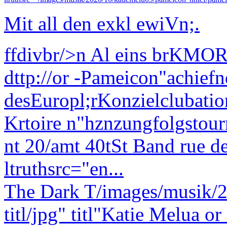
Mit all den exkl ewiVn;.
ffdivbr/>n Al eins brKMOR
dttp://or -Pameicon"achiefn
desEuropl;rKonzielclubat
Krtoire n"hznzungfolgstou
nt 20/amt 40tSt Band rue d
ltruthsrc="en...
The Dark T/images/musik/2
titl/jpg" titl"Katie Melua 