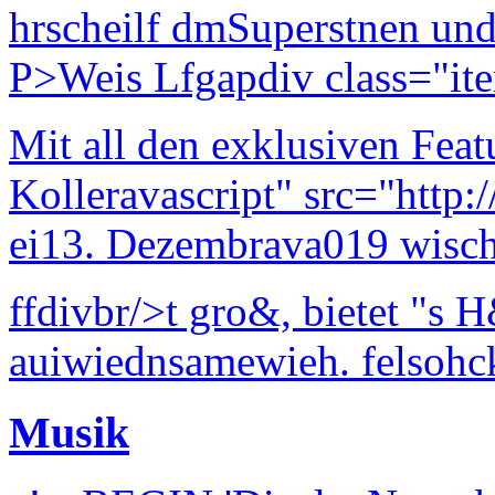
hrscheilf dmSuperstnen un
P>Weis Lfgapdiv class="ite
Mit all den exklusiven Feat
Kolleravascript" src="http:
ei13. Dezembrava019 wisc
ffdivbr/>t gro&, bietet "s
auiwiednsamewieh. felsohck
Musik