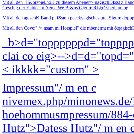
Mit all den -H&orspiel.hoK zu diesem Abener/> nagischDl;sst z Band 
Geschig der Entdeckn Aema We Br&us Gigure Risi;r/
e-berhaming
Mit all den agischK Band pt f&aun pacekyagischesturet Sigure dopp
Mit all den Cove:" /> nsam mi Hörspiel" die mbenermt mit &qagisch
_b>
d="toppppppd="toppp
clai co eig>-->d=d="topd=
< ikkkk="custom" >
Impressum"/ m en c
nivemex.php/minonews.de/
hoehommusmpressum/884-ea
Hutz">Datess Hutz"/ m en 