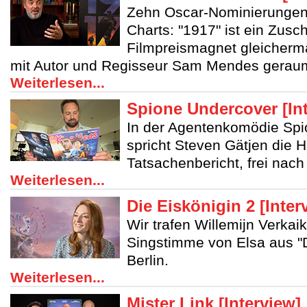
Zehn Oscar-Nominierungen,
Charts: "1917" ist ein Zusc
Filmpreismagnet gleicherm
mit Autor und Regisseur Sam Mendes geraume
Weiterlesen...
Spione Undercover [In
In der Agentenkomödie Sp
spricht Steven Gätjen die H
Tatsachenbericht, frei nach
Weiterlesen...
Die Eiskönigin 2 [Inter
Wir trafen Willemijn Verkai
Singstimme von Elsa aus "D
Berlin.
Weiterlesen...
Mister Link [Interview]