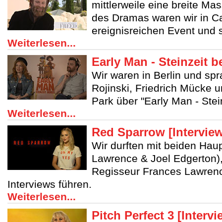
mittlerweile eine breite Mas
des Dramas waren wir in C
ereignisreichen Event und s
Weiterlesen...
Early Man - Steinzeit be
Wir waren in Berlin und spr
Rojinski, Friedrich Mücke 
Park über "Early Man - Stein
Weiterlesen...
Red Sparrow [Intervie
Wir durften mit beiden Haup
Lawrence & Joel Edgerton)
Regisseur Frances Lawren
Interviews führen.
Weiterlesen...
Pitch Perfect 3 [Intervi