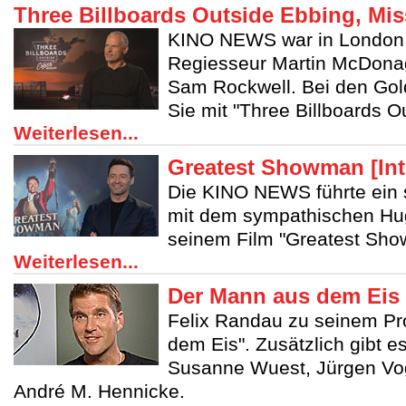
Three Billboards Outside Ebbing, Misso
KINO NEWS war in London 
Regiesseur Martin McDona
Sam Rockwell. Bei den Go
Sie mit "Three Billboards Ou
Weiterlesen...
Greatest Showman [Int
Die KINO NEWS führte ein 
mit dem sympathischen H
seinem Film "Greatest Sho
Weiterlesen...
Der Mann aus dem Eis 
Felix Randau zu seinem Pr
dem Eis". Zusätzlich gibt es
Susanne Wuest, Jürgen Vog
André M. Hennicke.