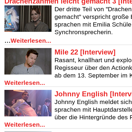
Drachenzähmen leicht gemacht 3 [Int
Der dritte Teil von "Drache
gemacht" verspricht große
sprachen mit Emilia Schüle
Synchronsprecherin.
...
Weiterlesen...
Mile 22 [Interview]
Rasant, knallhart und explo
Regisseur über den Actionk
ab dem 13. September im Ki
Weiterlesen...
Johnny English [Interv
Johnny English meldet sich
sprachen mit Hauptdarstel
über die Hintergründe des 
Weiterlesen...