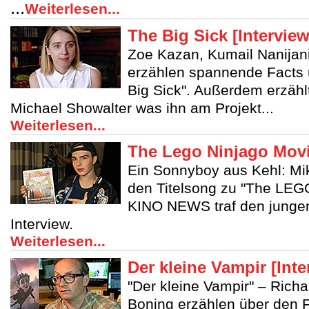
...
Weiterlesen...
The Big Sick [Interview
Zoe Kazan, Kumail Nanijan
erzählen spannende Facts 
Big Sick". Außerdem erzähl
Michael Showalter was ihn am Projekt...
Weiterlesen...
The Lego Ninjago Movie
Ein Sonnyboy aus Kehl: Mik
den Titelsong zu "The LEG
KINO NEWS traf den junge
Interview.
Weiterlesen...
Der kleine Vampir [Inte
"Der kleine Vampir" – Rich
Boning erzählen über den F