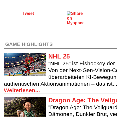
Tweet
GAME HIGHLIGHTS
NHL 25
"NHL 25" ist Eishockey der
Von der Next-Gen-Vision-Co
überarbeiteten KI-Bewegung
authentischen Aktionsanimationen – das ist..
Weiterlesen...
Dragon Age: The Veilg
"Dragon Age: The Veilguard" 
Dämonen, Dunkler Brut, ve