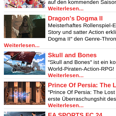
auf den kommenden Saison
Weiterlesen...
Dragon's Dogma II
Meisterhaftes Rollenspiel-
Story und satter Action erk
Dogma II" den Genre-Thron
Weiterlesen...
Skull and Bones
"Skull and Bones" ist ein k
World-Piraten-Action-RPG!
Weiterlesen...
Prince Of Persia: The
"Prince Of Persia: The Lost
erste Überraschungshit de
Weiterlesen...
EA SPORTS FC 24