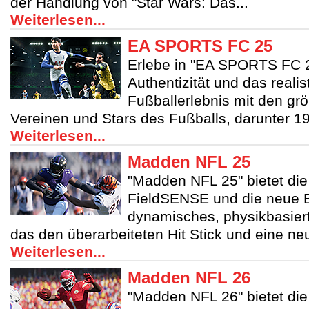
der Handlung von "Star Wars: Das...
Weiterlesen...
EA SPORTS FC 25
Erlebe in "EA SPORTS FC 2
Authentizität und das realis
Fußballerlebnis mit den gr
Vereinen und Stars des Fußballs, darunter 19
Weiterlesen...
Madden NFL 25
"Madden NFL 25" bietet die
FieldSENSE und die neue 
dynamisches, physikbasier
das den überarbeiteten Hit Stick und eine neu
Weiterlesen...
Madden NFL 26
"Madden NFL 26" bietet die