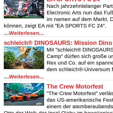
Nach jahrzehntelanger Part
Electronic Arts nun das Fuß
im namen auf dem Markt. D
können, zeigt EA mit "EA SPORTS FC 24".
...
Weiterlesen...
schleich® DINOSAURS: Mission Din
Mit "schleich® DINOSAURS
Camp" dürfen sich große un
Rex und Co. auf ein spann
dem schleich®-Universum f
...
Weiterlesen...
The Crew Motorfest
"The Crew Motorfest" verlä
das US-amerikanische Fest
einem der atemberaubends
Orte der Welt: der Insel O'ahu im hawaiianisc