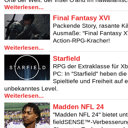
Weiterlesen...
Final Fantasy XVI
Packende Story, rasante K
Ausmaße: "Final Fantasy XVI
Action-RPG-Kracher!
Weiterlesen...
Starfield
RPG der Extraklasse für Xb
PC: In "Starfield" heben di
Spieltiefe und Freiheit auf 
unbekanntes Level.
Weiterlesen...
Madden NFL 24
"Madden NFL 24" bietet un
fieldSENSE™-Verbesserun