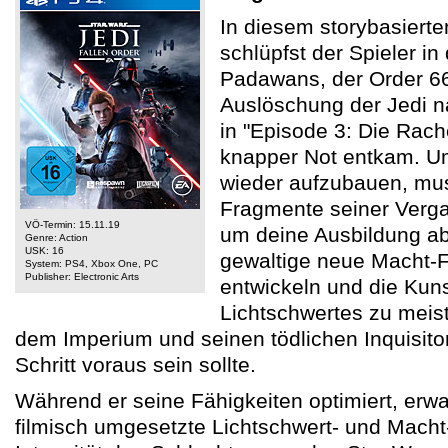
In diesem storybasierte
schlüpfst der Spieler in
Padawans, der Order 6
Auslöschung der Jedi n
in "Episode 3: Die Rache
knapper Not entkam. U
wieder aufzubauen, mus
Fragmente seiner Verg
VÖ-Termin: 15.11.19
um deine Ausbildung a
Genre: Action
USK: 16
gewaltige neue Macht-F
System: PS4, Xbox One, PC
Publisher: Electronic Arts
entwickeln und die Kun
Lichtschwertes zu meis
dem Imperium und seinen tödlichen Inquisit
Schritt voraus sein sollte.
Während er seine Fähigkeiten optimiert, erwa
filmisch umgesetzte Lichtschwert- und Mach