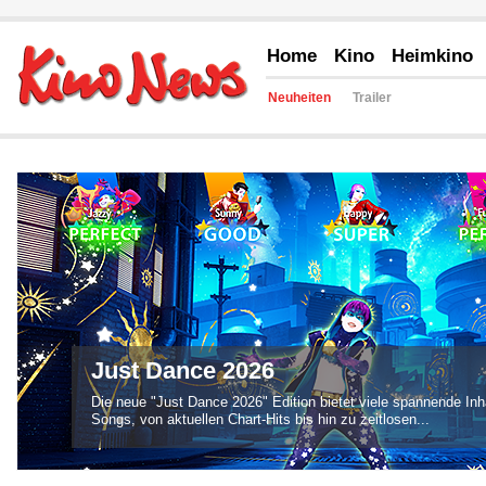
Home
Kino
Heimkino
Neuheiten
Trailer
Battlefield 6
"Battlefield 6" bringt Kämpfe auf ein neues Niveau – mit neuen
Singleplayer-Kampagne, der Rückkehr von...