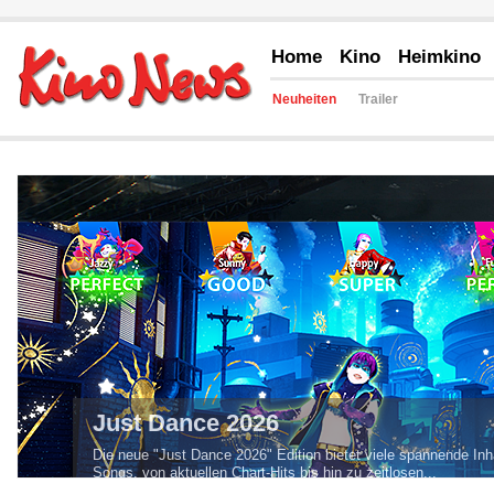
Home
Kino
Heimkino
Neuheiten
Trailer
Battlefield 6
"Battlefield 6" bringt Kämpfe auf ein neues Niveau – mit neuen
Singleplayer-Kampagne, der Rückkehr von...