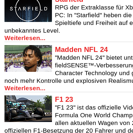
RPG der Extraklasse für Xb
PC: In "Starfield" heben di
Spieltiefe und Freiheit auf 
unbekanntes Level.
Weiterlesen...
Madden NFL 24
"Madden NFL 24" bietet un
fieldSENSE™-Verbesserun
Character Technology und 
noch mehr Kontrolle und explosiven Realism
Weiterlesen...
F1 23
"F1 23" ist das offizielle Vi
Formula One World Champi
allen aktuellen Wagen von
offiziellen F1-Besetzung der 20 Fahrer und 