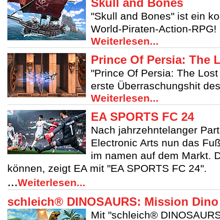
Skull and Bones
"Skull and Bones" ist ein k
World-Piraten-Action-RPG!
Weiterlesen...
Prince Of Persia: The
"Prince Of Persia: The Lost
erste Überraschungshit de
Weiterlesen...
EA SPORTS FC 24
Nach jahrzehntelanger Part
Electronic Arts nun das Fuß
im namen auf dem Markt. D
können, zeigt EA mit "EA SPORTS FC 24".
...
Weiterlesen...
schleich® DINOSAURS: Mission Din
Mit "schleich® DINOSAURS