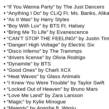
• “If You Wanna Party” by The Just Dancers
• “Anything I Do” by CLiQ Ft. Ms. Banks, Alik
• “As It Was” by Harry Styles
• “Boy With Luv” by BTS Ft. Halsey
• “Bring Me To Life” by Evanescence
• “CAN’T STOP THE FEELING!” by Justin Tim
• “Danger! High Voltage” by Electric Six
• “Disco Inferno” by The Trammps
• “drivers license” by Olivia Rodrigo
• “Dynamite” by BTS
• “Good Ones” by Charli XCX
• “Heat Waves” by Glass Animals
• “I Knew You Were Trouble” by Taylor Swift
• “Locked Out of Heaven” by Bruno Mars
• “Love Me Land” by Zara Larsson
• “Magic” by Kylie Minogue
• “Majesty” by Apashe ft. Wasiu