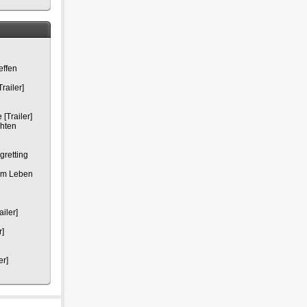
effen
railer]
[Trailer]
chten
gretting
em Leben
iler]
r]
er]