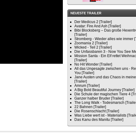
NEUESTE TRAILER
Der Medicus 2 [Trailer]
Avatar: Fire And Ash [Trailer]
Bibi Blocksberg – Das große Hexentr
[Trailer]
Stromberg - Wieder alles wie immer [T
Zoomania 2 [Trailer]
Wicked - Teil 2 [Trailer]
Die Unfassbaren 3 - Now You See Me 
Mission Santa - Ein Elf rettet Weihna
[Trailer]
No Hit Wonder [Trailer]
All das Ungesagte zwischen uns - Re
You [Trailer]
Jane Austen und das Chaos in mein
[Trailer]
Amrum [Trailer]
A Big Bold Beautiful Journey [Trailer]
Die Schule der magischen Tiere 4 [Tra
Ganzer halber Bruder [Trailer]
The Long Walk - Todesmarsch [Traile
22 Bahnen [Trailer]
Die Rosenschlacht [Trailer]
Was Liebe wert ist - Materialists [Trail
Das Kanu des Manitu [Trailer]