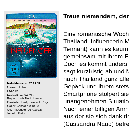
Traue niemandem, dem
Eine romantische Woc
Thailand: Influencerin 
Tennant) kann es kaum 
gemeinsam mit ihrem Fr
Doch es kommt anders: 
sagt kurzfristig ab und 
nach Thailand ganz alle
Heimkinostart: 07.12.23
Gepäck und ihrem stets 
Genre: Thriller
FSK: 16
Smartphone stolpert sie
Laufzeit: ca. 92 Min.
Regie: Kurtis David Harder
unangenehmen Situation
Darsteller: Emily Tennant, Rory J.
Saper, Cassandra Naud
Nach einer billigen Anm
OT: Influencer (USA 2022)
Verleih: Plaion
aus der sie sich dank 
(Cassandra Naud) befre