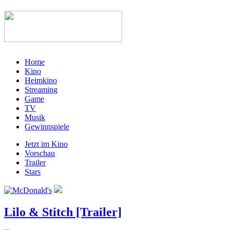
Home
Kino
Heimkino
Streaming
Game
TV
Musik
Gewinnspiele
Jetzt im Kino
Vorschau
Trailer
Stars
Lilo & Stitch [Trailer]