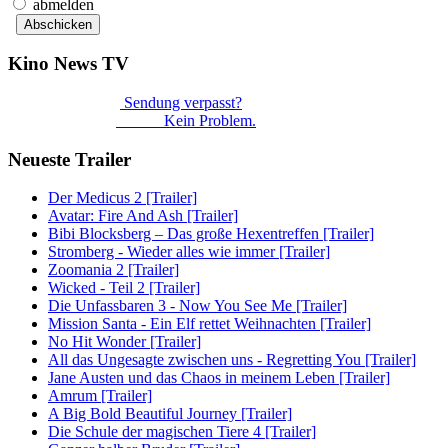
abmelden
Kino News TV
Sendung verpasst?
Kein Problem.
Neueste Trailer
Der Medicus 2 [Trailer]
Avatar: Fire And Ash [Trailer]
Bibi Blocksberg – Das große Hexentreffen [Trailer]
Stromberg - Wieder alles wie immer [Trailer]
Zoomania 2 [Trailer]
Wicked - Teil 2 [Trailer]
Die Unfassbaren 3 - Now You See Me [Trailer]
Mission Santa - Ein Elf rettet Weihnachten [Trailer]
No Hit Wonder [Trailer]
All das Ungesagte zwischen uns - Regretting You [Trailer]
Jane Austen und das Chaos in meinem Leben [Trailer]
Amrum [Trailer]
A Big Bold Beautiful Journey [Trailer]
Die Schule der magischen Tiere 4 [Trailer]