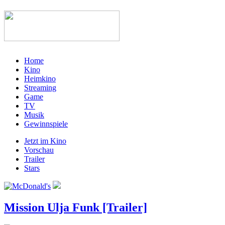
Home
Kino
Heimkino
Streaming
Game
TV
Musik
Gewinnspiele
Jetzt im Kino
Vorschau
Trailer
Stars
Mission Ulja Funk [Trailer]