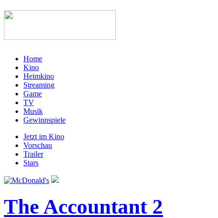
Home
Kino
Heimkino
Streaming
Game
TV
Musik
Gewinnspiele
Jetzt im Kino
Vorschau
Trailer
Stars
The Accountant 2