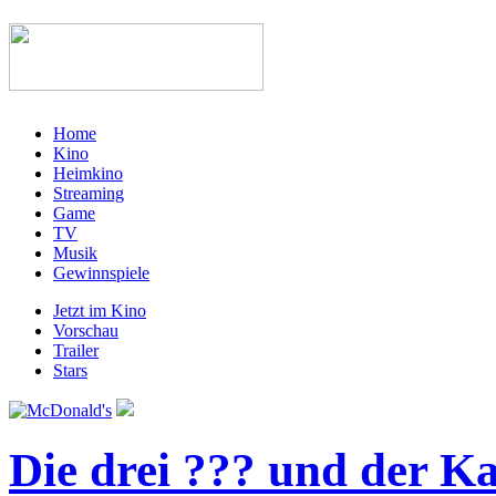
Home
Kino
Heimkino
Streaming
Game
TV
Musik
Gewinnspiele
Jetzt im Kino
Vorschau
Trailer
Stars
Die drei ??? und der 