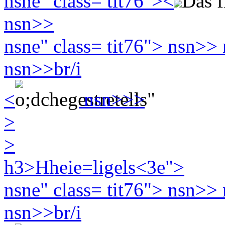
nsne" class= tit76">
<
Das f
nsn>>
nsne" class= tit76">
nsn>> n
nsn>>br/i
<
nsn>>>
>
>
h3>Hheie=ligels<3e">
nsne" class= tit76">
nsn>> n
nsn>>br/i