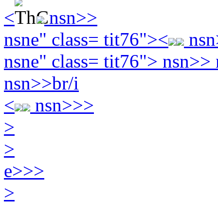
<
nsn>>
nsne" class= tit76">
<
nsn
nsne" class= tit76">
nsn>> n
nsn>>br/i
<
nsn>>>
>
>
e>>
>
>