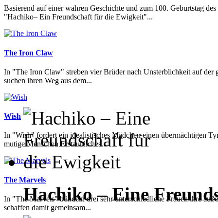
Basierend auf einer wahren Geschichte und zum 100. Geburtstag des
"Hachiko– Ein Freundschaft für die Ewigkeit"...
The Iron Claw
In "The Iron Claw" streben vier Brüder nach Unsterblichkeit auf der
suchen ihren Weg aus dem...
Wish
In "Wish" fordert ein idealistisches Mädchen einen übermächtigen Ty
mutige Menschen Erstaunliches...
The Marvels
Hachiko – Eine Freunds
In "The Marvels" bündeln drei sehr unterschiedliche Frauen ihre au
schaffen damit gemeinsam...