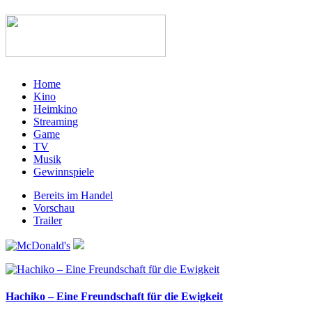
Home
Kino
Heimkino
Streaming
Game
TV
Musik
Gewinnspiele
Bereits im Handel
Vorschau
Trailer
Hachiko – Eine Freundschaft für die Ewigkeit