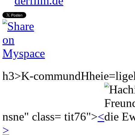
derfilm.de
h3>K-commundHheie=lige
nsne" class= tit76">
<
>