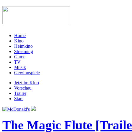
Home
Kino
Heimkino
Streaming
Game
TV
Musik
Gewinnspiele
Jetzt im Kino
Vorschau
Trailer
Stars
The Magic Flute [Traile