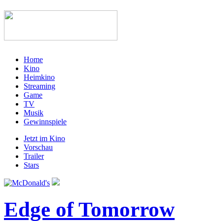
Home
Kino
Heimkino
Streaming
Game
TV
Musik
Gewinnspiele
Jetzt im Kino
Vorschau
Trailer
Stars
Edge of Tomorrow