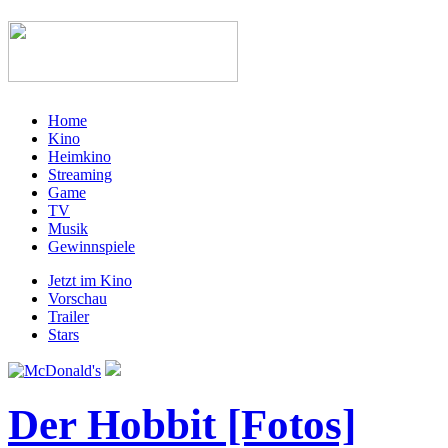
Home
Kino
Heimkino
Streaming
Game
TV
Musik
Gewinnspiele
Jetzt im Kino
Vorschau
Trailer
Stars
Der Hobbit [Fotos]