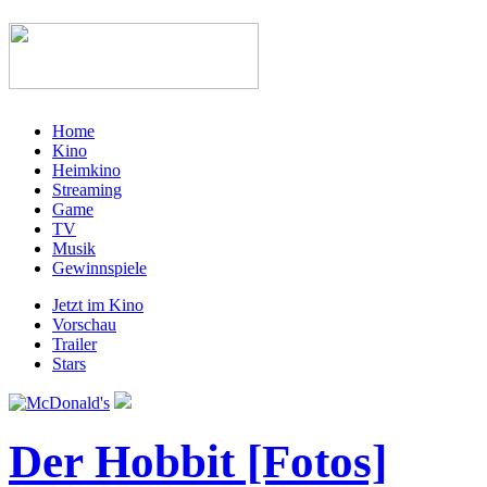
Home
Kino
Heimkino
Streaming
Game
TV
Musik
Gewinnspiele
Jetzt im Kino
Vorschau
Trailer
Stars
Der Hobbit [Fotos]