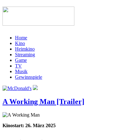
Home
Kino
Heimkino
Streaming
Game
TV
Musik
Gewinnspiele
A Working Man [Trailer]
Kinostart: 26. März 2025