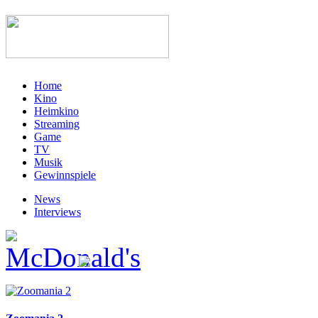
Home
Kino
Heimkino
Streaming
Game
TV
Musik
Gewinnspiele
News
Interviews